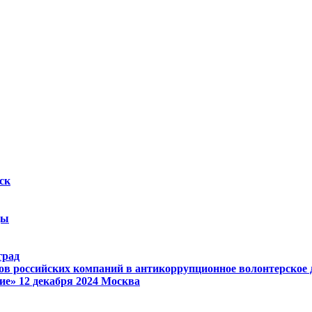
ск
ды
град
ов российских компаний в антикоррупционное волонтерское
ие»
12 декабря 2024
Москва