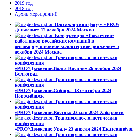
2019
год
2018
год
Архив
мероприятий
Пассажирский форум «PRO//
Движение»
12 декабря 2024
Москва
Конференция «Вовлечение
работников российских компаний в
антикоррупционное волонтерское движение»
5
декабря 2024
Москва
Транспортно-логистическая
конференция
«PRO//Движение.Волга-Каспий»
26 ноября 2024
Волгоград
Транспортно-логистическая
конференция
«PRO//Движение.Сибирь»
13 сентября 2024
Новосибирск
Транспортно-логистическая
конференция
«PRO//Движение.Восток»
23 мая 2024
Хабаровск
Транспортно-логистическая
конференция
«PRO//Движение.Урал»
23 апреля 2024
Екатеринбург
Транспортно-логистическая