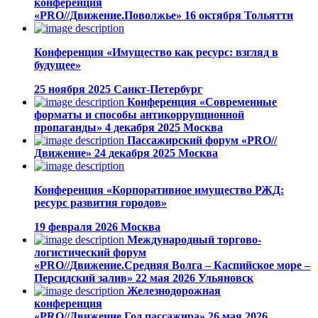
конференция
«PRO//Движение.Поволжье»
16 октября
Тольятти
Конференция «Имущество как ресурс: взгляд в
будущее»
25 ноября 2025
Санкт-Петербург
Конференция «Современные
форматы и способы антикоррупционной
пропаганды»
4 декабря 2025
Москва
Пассажирский форум «PRO//
Движение»
24 декабря 2025
Москва
Конференция «Корпоративное имущество РЖД:
ресурс развития городов»
19 февраля 2026
Москва
Международный торгово-
логистический форум
«PRO//Движение.Средняя Волга – Каспийское море –
Персидский залив»
22 мая 2026
Ульяновск
Железнодорожная
конференция
«PRO//Движение.Год пассажира»
26 мая 2026