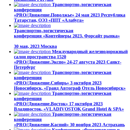
Транспортно-логистическая
конференция
«PRO//Движение.Поволжье»
24 мая 2023
Республика
Татарстан, ОЭЗ «ППТ «Алабуга»
Транспортно-логистическая
конференция «Контейнеры 2023. Форсайт рынка»
30 мая, 2023
Москва
Международный железнодорожный
салон пространства 1520
«PRO//Движение.Экспо»
24-27 августа 2023
Санкт-
Петербург
Транспортно-логистическая
конференция
«PRO//Движение.Сибирь»
3 октября 2023
Новосибирск, «Гранд Автограф Отель Новосибирск»
Транспортно-логистическая
конференция
«PRO//Движение.Восток»
17 октября 2023
Владивосток, «VLADIVOSTOK Grand Hotel & SPA»
Транспортно-логистическая
конференция
«PRO//Движение.Каспий»
30 ноября 2023
Астрахань
Конференция «Формирование и