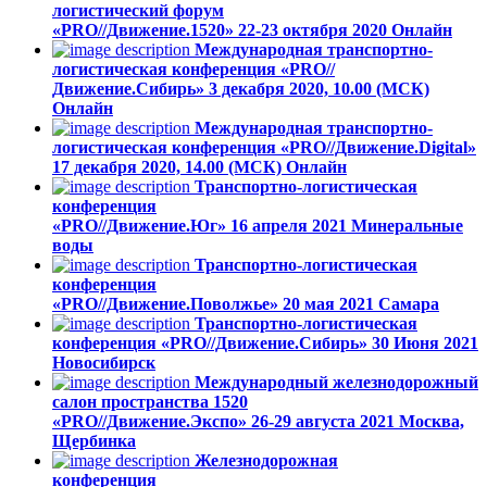
логистический форум
«PRO//Движение.1520»
22-23 октября 2020
Онлайн
Международная транспортно-
логистическая конференция «PRO//
Движение.Сибирь»
3 декабря 2020, 10.00 (МСК)
Онлайн
Международная транспортно-
логистическая конференция «PRO//Движение.Digital»
17 декабря 2020, 14.00 (МСК)
Онлайн
Транспортно-логистическая
конференция
«PRO//Движение.Юг»
16 апреля 2021
Минеральные
воды
Транспортно-логистическая
конференция
«PRO//Движение.Поволжье»
20 мая 2021
Самара
Транспортно-логистическая
конференция «PRO//Движение.Сибирь»
30 Июня 2021
Новосибирск
Международный железнодорожный
салон пространства 1520
«PRO//Движение.Экспо»
26-29 августа 2021
Москва,
Щербинка
Железнодорожная
конференция