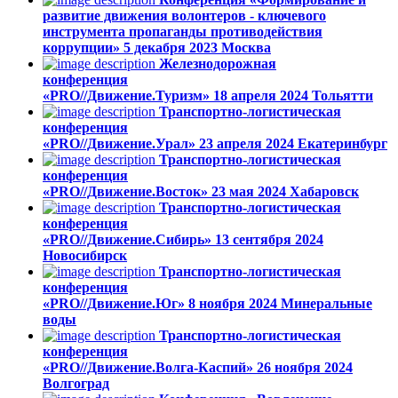
развитие движения волонтеров - ключевого
инструмента пропаганды противодействия
коррупции»
5 декабря 2023
Москва
Железнодорожная
конференция
«PRO//Движение.Туризм»
18 апреля 2024
Тольятти
Транспортно-логистическая
конференция
«PRO//Движение.Урал»
23 апреля 2024
Екатеринбург
Транспортно-логистическая
конференция
«PRO//Движение.Восток»
23 мая 2024
Хабаровск
Транспортно-логистическая
конференция
«PRO//Движение.Сибирь»
13 сентября 2024
Новосибирск
Транспортно-логистическая
конференция
«PRO//Движение.Юг»
8 ноября 2024
Минеральные
воды
Транспортно-логистическая
конференция
«PRO//Движение.Волга-Каспий»
26 ноября 2024
Волгоград