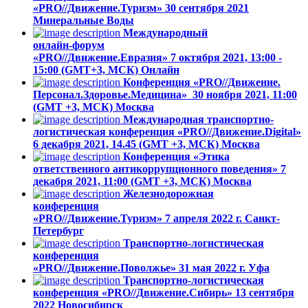
«PRO//Движение.Туризм»
30 сентября 2021
Минеральные Воды
Международный
онлайн-форум
«PRO//Движение.Евразия»
7 октября 2021, 13:00 -
15:00 (GMT+3, МСК)
Онлайн
Конференция «PRO//Движение.
Персонал.Здоровье.Медицина»
30 ноября 2021, 11:00
(GMT +3, МСК)
Москва
Международная транспортно-
логистическая конференция «PRO//Движение.Digital»
6 декабря 2021, 14.45 (GMT +3, МСК)
Москва
Конференция «Этика
ответственного антикоррупционного поведения»
7
декабря 2021, 11:00 (GMT +3, МСК)
Москва
Железнодорожная
конференция
«PRO//Движение.Туризм»
7 апреля 2022 г.
Санкт-
Петербург
Транспортно-логистическая
конференция
«PRO//Движение.Поволжье»
31 мая 2022 г.
Уфа
Транспортно-логистическая
конференция «PRO//Движение.Сибирь»
13 cентября
2022
Новосибирск