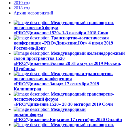
2019
год
2018
год
Архив
мероприятий
Международный транспортно-
логистический форум
«PRO//Движение.1520»
1-3 октября 2018
Сочи
Транспортно-логистическая
конференция «PRO//Движение.Юг»
4 июля 2019
Ростов-на-Дону
Международный железнодорожный
салон пространства 1520
«PRO//Движение.Экспо»
28-31 августа 2019
Москва,
Щербинка
Международная транспортно-
логистическая конференция
«PRO//Движение.Запад»
17 сентября 2019
Калининград
Международный транспортно-
логистический форум
«PRO//Движение.1520»
28-30 октября 2019
Сочи
Международный
онлайн-форум
«PRO//Движение.Евразия»
17 сентября 2020
Онлайн
Международный транспортно-