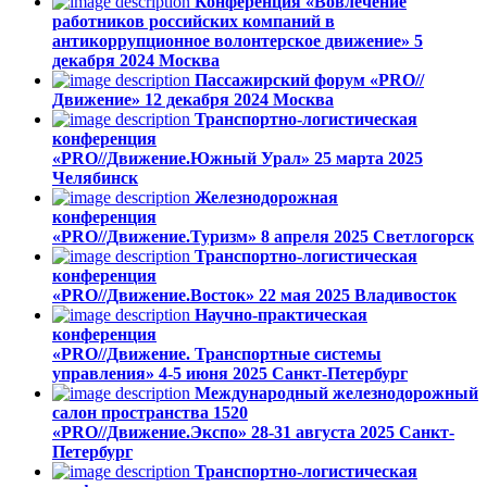
Конференция «Вовлечение
работников российских компаний в
антикоррупционное волонтерское движение»
5
декабря 2024
Москва
Пассажирский форум «PRO//
Движение»
12 декабря 2024
Москва
Транспортно-логистическая
конференция
«PRO//Движение.Южный Урал»
25 марта 2025
Челябинск
Железнодорожная
конференция
«PRO//Движение.Туризм»
8 апреля 2025
Светлогорск
Транспортно-логистическая
конференция
«PRO//Движение.Восток»
22 мая 2025
Владивосток
Научно-практическая
конференция
«PRO//Движение. Транспортные системы
управления»
4-5 июня 2025
Санкт-Петербург
Международный железнодорожный
салон пространства 1520
«PRO//Движение.Экспо»
28-31 августа 2025
Санкт-
Петербург
Транспортно-логистическая