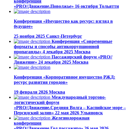
конференция
«PRO//Движение.Поволжье»
16 октября
Тольятти
Конференция «Имущество как ресурс: взгляд в
будущее»
25 ноября 2025
Санкт-Петербург
Конференция «Современные
форматы и способы антикоррупционной
пропаганды»
4 декабря 2025
Москва
Пассажирский форум «PRO//
Движение»
24 декабря 2025
Москва
Конференция «Корпоративное имущество РЖД:
ресурс развития городов»
19 февраля 2026
Москва
Международный торгово-
логистический форум
«PRO//Движение.Средняя Волга – Каспийское море –
Персидский залив»
22 мая 2026
Ульяновск
Железнодорожная
конференция
«PRO//Движение.Год пассажира»
26 мая 2026