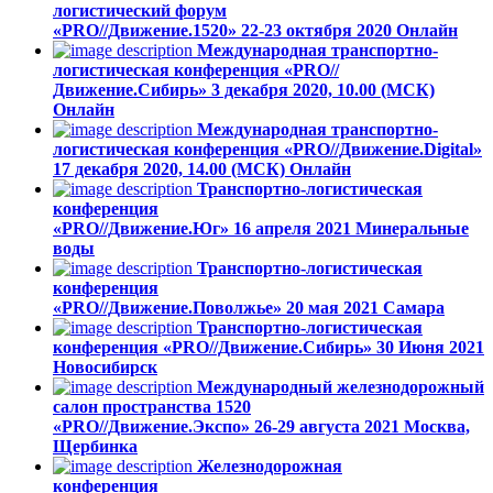
логистический форум
«PRO//Движение.1520»
22-23 октября 2020
Онлайн
Международная транспортно-
логистическая конференция «PRO//
Движение.Сибирь»
3 декабря 2020, 10.00 (МСК)
Онлайн
Международная транспортно-
логистическая конференция «PRO//Движение.Digital»
17 декабря 2020, 14.00 (МСК)
Онлайн
Транспортно-логистическая
конференция
«PRO//Движение.Юг»
16 апреля 2021
Минеральные
воды
Транспортно-логистическая
конференция
«PRO//Движение.Поволжье»
20 мая 2021
Самара
Транспортно-логистическая
конференция «PRO//Движение.Сибирь»
30 Июня 2021
Новосибирск
Международный железнодорожный
салон пространства 1520
«PRO//Движение.Экспо»
26-29 августа 2021
Москва,
Щербинка
Железнодорожная
конференция