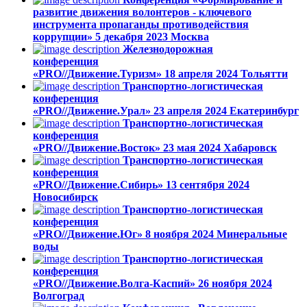
развитие движения волонтеров - ключевого
инструмента пропаганды противодействия
коррупции»
5 декабря 2023
Москва
Железнодорожная
конференция
«PRO//Движение.Туризм»
18 апреля 2024
Тольятти
Транспортно-логистическая
конференция
«PRO//Движение.Урал»
23 апреля 2024
Екатеринбург
Транспортно-логистическая
конференция
«PRO//Движение.Восток»
23 мая 2024
Хабаровск
Транспортно-логистическая
конференция
«PRO//Движение.Сибирь»
13 сентября 2024
Новосибирск
Транспортно-логистическая
конференция
«PRO//Движение.Юг»
8 ноября 2024
Минеральные
воды
Транспортно-логистическая
конференция
«PRO//Движение.Волга-Каспий»
26 ноября 2024
Волгоград