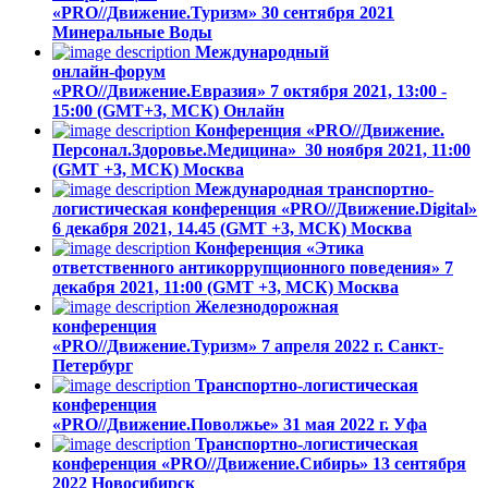
«PRO//Движение.Туризм»
30 сентября 2021
Минеральные Воды
Международный
онлайн-форум
«PRO//Движение.Евразия»
7 октября 2021, 13:00 -
15:00 (GMT+3, МСК)
Онлайн
Конференция «PRO//Движение.
Персонал.Здоровье.Медицина»
30 ноября 2021, 11:00
(GMT +3, МСК)
Москва
Международная транспортно-
логистическая конференция «PRO//Движение.Digital»
6 декабря 2021, 14.45 (GMT +3, МСК)
Москва
Конференция «Этика
ответственного антикоррупционного поведения»
7
декабря 2021, 11:00 (GMT +3, МСК)
Москва
Железнодорожная
конференция
«PRO//Движение.Туризм»
7 апреля 2022 г.
Санкт-
Петербург
Транспортно-логистическая
конференция
«PRO//Движение.Поволжье»
31 мая 2022 г.
Уфа
Транспортно-логистическая
конференция «PRO//Движение.Сибирь»
13 cентября
2022
Новосибирск