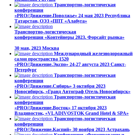
Транспортно-логистическая
конференция
«PRO//Движение.Поволжье»
24 мая 2023
Республика
Татарстан, ОЭЗ «ППТ «Алабуга»
Транспортно-логистическая
конференция «Контейнеры 2023. Форсайт рынка»
30 мая, 2023
Москва
Международный железнодорожный
салон пространства 1520
«PRO//Движение.Экспо»
24-27 августа 2023
Санкт-
Петербург
Транспортно-логистическая
конференция
«PRO//Движение.Сибирь»
3 октября 2023
Новосибирск, «Гранд Автограф Отель Новосибирск»
Транспортно-логистическая
конференция
«PRO//Движение.Восток»
17 октября 2023
Владивосток, «VLADIVOSTOK Grand Hotel & SPA»
Транспортно-логистическая
конференция
«PRO//Движение.Каспий»
30 ноября 2023
Астрахань
Конференция «Формирование и