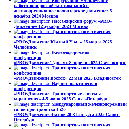
Конференция «Вовлечение
работников российских компаний в
антикоррупционное волонтерское движение»
5
декабря 2024
Москва
Пассажирский форум «PRO//
Движение»
12 декабря 2024
Москва
Транспортно-логистическая
конференция
«PRO//Движение.Южный Урал»
25 марта 2025
Челябинск
Железнодорожная
конференция
«PRO//Движение.Туризм»
8 апреля 2025
Светлогорск
Транспортно-логистическая
конференция
«PRO//Движение.Восток»
22 мая 2025
Владивосток
Научно-практическая
конференция
«PRO//Движение. Транспортные системы
управления»
4-5 июня 2025
Санкт-Петербург
Международный железнодорожный
салон пространства 1520
«PRO//Движение.Экспо»
28-31 августа 2025
Санкт-
Петербург
Транспортно-логистическая