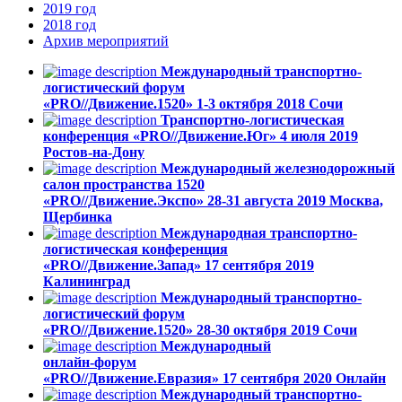
2019
год
2018
год
Архив
мероприятий
Международный транспортно-
логистический форум
«PRO//Движение.1520»
1-3 октября 2018
Сочи
Транспортно-логистическая
конференция «PRO//Движение.Юг»
4 июля 2019
Ростов-на-Дону
Международный железнодорожный
салон пространства 1520
«PRO//Движение.Экспо»
28-31 августа 2019
Москва,
Щербинка
Международная транспортно-
логистическая конференция
«PRO//Движение.Запад»
17 сентября 2019
Калининград
Международный транспортно-
логистический форум
«PRO//Движение.1520»
28-30 октября 2019
Сочи
Международный
онлайн-форум
«PRO//Движение.Евразия»
17 сентября 2020
Онлайн
Международный транспортно-