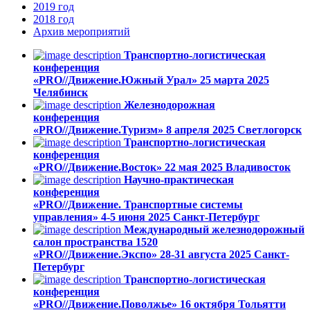
2019
год
2018
год
Архив
мероприятий
Транспортно-логистическая
конференция
«PRO//Движение.Южный Урал»
25 марта 2025
Челябинск
Железнодорожная
конференция
«PRO//Движение.Туризм»
8 апреля 2025
Светлогорск
Транспортно-логистическая
конференция
«PRO//Движение.Восток»
22 мая 2025
Владивосток
Научно-практическая
конференция
«PRO//Движение. Транспортные системы
управления»
4-5 июня 2025
Санкт-Петербург
Международный железнодорожный
салон пространства 1520
«PRO//Движение.Экспо»
28-31 августа 2025
Санкт-
Петербург
Транспортно-логистическая
конференция
«PRO//Движение.Поволжье»
16 октября
Тольятти