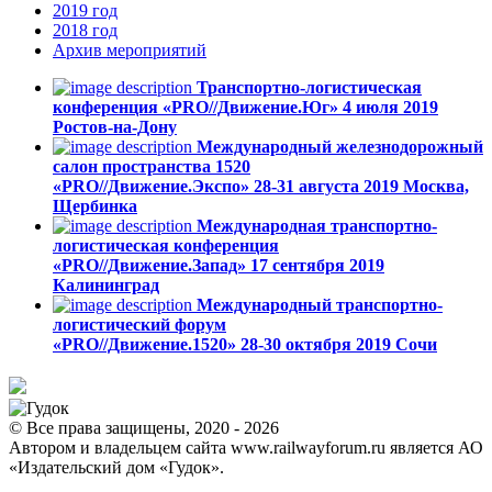
2019
год
2018
год
Архив
мероприятий
Транспортно-логистическая
конференция «PRO//Движение.Юг»
4 июля 2019
Ростов-на-Дону
Международный железнодорожный
салон пространства 1520
«PRO//Движение.Экспо»
28-31 августа 2019
Москва,
Щербинка
Международная транспортно-
логистическая конференция
«PRO//Движение.Запад»
17 сентября 2019
Калининград
Международный транспортно-
логистический форум
«PRO//Движение.1520»
28-30 октября 2019
Сочи
© Все права защищены, 2020 - 2026
Автором и владельцем сайта www.railwayforum.ru является АО
«Издательский дом «Гудок».