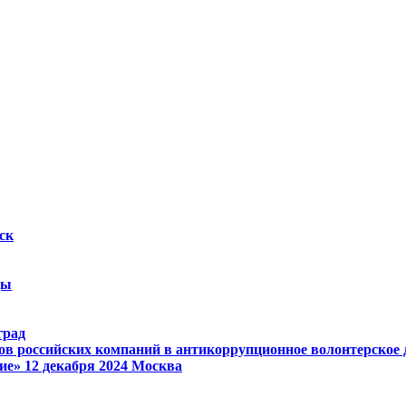
ск
ды
град
ов российских компаний в антикоррупционное волонтерское
ие»
12 декабря 2024
Москва