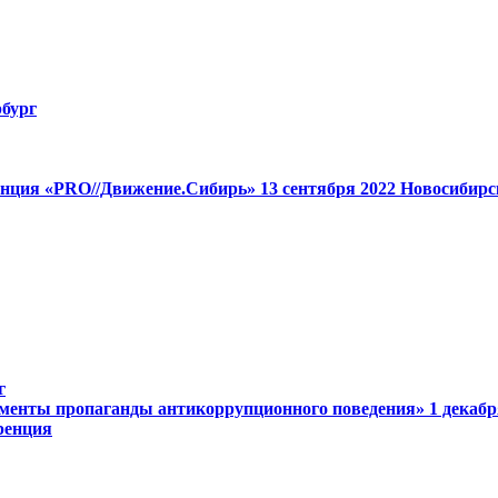
бург
енция «PRO//Движение.Сибирь»
13 cентября 2022
Новосибирс
г
менты пропаганды антикоррупционного поведения»
1 декаб
ренция