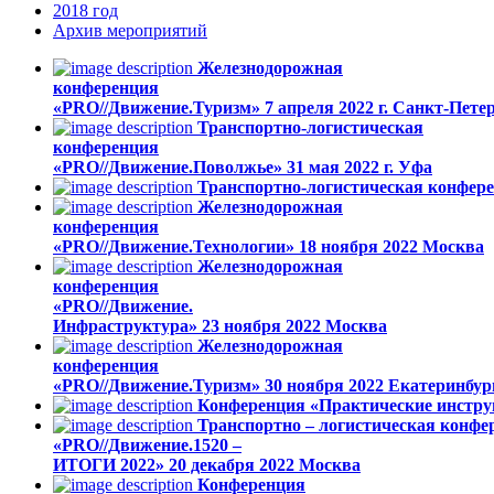
2018
год
Архив
мероприятий
Железнодорожная
конференция
«PRO//Движение.Туризм»
7 апреля 2022 г.
Санкт-Петер
Транспортно-логистическая
конференция
«PRO//Движение.Поволжье»
31 мая 2022 г.
Уфа
Транспортно-логистическая конфер
Железнодорожная
конференция
«PRO//Движение.Технологии»
18 ноября 2022
Москва
Железнодорожная
конференция
«PRO//Движение.
Инфраструктура»
23 ноября 2022
Москва
Железнодорожная
конференция
«PRO//Движение.Туризм»
30 ноября 2022
Екатеринбур
Конференция «Практические инстру
Транспортно – логистическая конфе
«PRO//Движение.1520 –
ИТОГИ 2022»
20 декабря 2022
Москва
Конференция