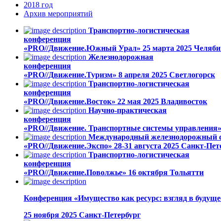
2018
год
Архив
мероприятий
Транспортно-логистическая
конференция
«PRO//Движение.Южный Урал»
25 марта 2025
Челяби
Железнодорожная
конференция
«PRO//Движение.Туризм»
8 апреля 2025
Светлогорск
Транспортно-логистическая
конференция
«PRO//Движение.Восток»
22 мая 2025
Владивосток
Научно-практическая
конференция
«PRO//Движение. Транспортные системы управления
Международный железнодорожный са
«PRO//Движение.Экспо»
28-31 августа 2025
Санкт-Пет
Транспортно-логистическая
конференция
«PRO//Движение.Поволжье»
16 октября
Тольятти
Конференция «Имущество как ресурс: взгляд в будуще
25 ноября 2025
Санкт-Петербург