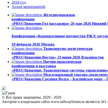
2018
год
Архив
мероприятий
Железнодорожная
конференция
«PRO//Движение.Год пассажира»
26 мая 2026
Нижний 
Конференция «Корпоративное имущество РЖД: ресурс
19 февраля 2026
Москва
Транспортно-логистическая
конференция
«PRO//Движение.Восток»
23 июня 2026
Владивосток
Научно-практическая
конференция и выставка
«PRO//Движение. Транспортные системы управления
Международный торгово-логистиче
«PRO//Движение.Средняя Волга – Каспийское море – 
© Все права защищены, 2020 - 2026
Автором и владельцем сайта www.railwayforum.ru является АО 