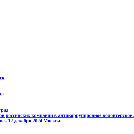
ск
ды
град
ов российских компаний в антикоррупционное волонтерское
ие»
12 декабря 2024
Москва