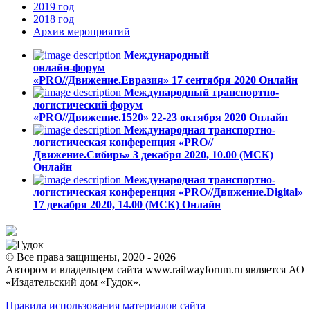
2019
год
2018
год
Архив
мероприятий
Международный
онлайн-форум
«PRO//Движение.Евразия»
17 сентября 2020
Онлайн
Международный транспортно-
логистический форум
«PRO//Движение.1520»
22-23 октября 2020
Онлайн
Международная транспортно-
логистическая конференция «PRO//
Движение.Сибирь»
3 декабря 2020, 10.00 (МСК)
Онлайн
Международная транспортно-
логистическая конференция «PRO//Движение.Digital»
17 декабря 2020, 14.00 (МСК)
Онлайн
© Все права защищены, 2020 - 2026
Автором и владельцем сайта www.railwayforum.ru является АО
«Издательский дом «Гудок».
Правила использования материалов сайта