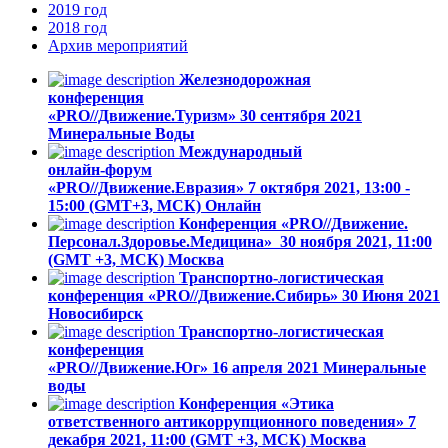
2019
год
2018
год
Архив
мероприятий
Железнодорожная
конференция
«PRO//Движение.Туризм»
30 сентября 2021
Минеральные Воды
Международный
онлайн-форум
«PRO//Движение.Евразия»
7 октября 2021, 13:00 -
15:00 (GMT+3, МСК)
Онлайн
Конференция «PRO//Движение.
Персонал.Здоровье.Медицина»
30 ноября 2021, 11:00
(GMT +3, МСК)
Москва
Транспортно-логистическая
конференция «PRO//Движение.Сибирь»
30 Июня 2021
Новосибирск
Транспортно-логистическая
конференция
«PRO//Движение.Юг»
16 апреля 2021
Минеральные
воды
Конференция «Этика
ответственного антикоррупционного поведения»
7
декабря 2021, 11:00 (GMT +3, МСК)
Москва