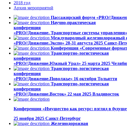
2018
год
Архив
мероприятий
Пассажирский форум «PRO//Движен
Научно-практическая
конференция
«PRO//Движение. Транспортные системы управления
Международный железнодорожный са
«PRO//Движение.Экспо»
28-31 августа 2025
Санкт-Пет
Конференция «Современные формат
Транспортно-логистическая
конференция
«PRO//Движение.Южный Урал»
25 марта 2025
Челяби
Транспортно-логистическая
конференция
«PRO//Движение.Поволжье»
16 октября
Тольятти
Транспортно-логистическая
конференция
«PRO//Движение.Восток»
22 мая 2025
Владивосток
Конференция «Имущество как ресурс: взгляд в будуще
25 ноября 2025
Санкт-Петербург
Железнодорожная