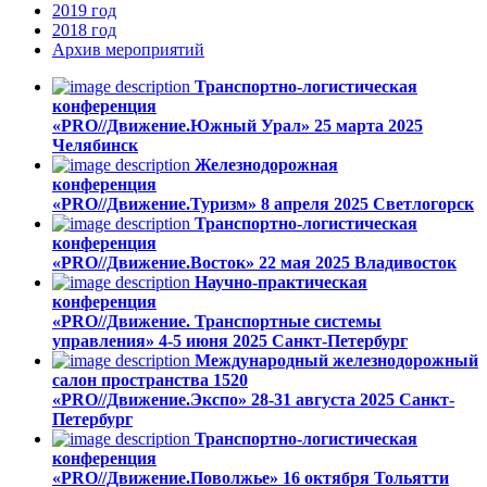
2019
год
2018
год
Архив
мероприятий
Транспортно-логистическая
конференция
«PRO//Движение.Южный Урал»
25 марта 2025
Челябинск
Железнодорожная
конференция
«PRO//Движение.Туризм»
8 апреля 2025
Светлогорск
Транспортно-логистическая
конференция
«PRO//Движение.Восток»
22 мая 2025
Владивосток
Научно-практическая
конференция
«PRO//Движение. Транспортные системы
управления»
4-5 июня 2025
Санкт-Петербург
Международный железнодорожный
салон пространства 1520
«PRO//Движение.Экспо»
28-31 августа 2025
Санкт-
Петербург
Транспортно-логистическая
конференция
«PRO//Движение.Поволжье»
16 октября
Тольятти