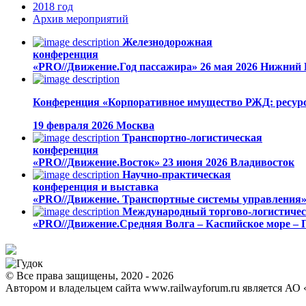
2018
год
Архив
мероприятий
Железнодорожная
конференция
«PRO//Движение.Год пассажира»
26 мая 2026
Нижний 
Конференция «Корпоративное имущество РЖД: ресурс
19 февраля 2026
Москва
Транспортно-логистическая
конференция
«PRO//Движение.Восток»
23 июня 2026
Владивосток
Научно-практическая
конференция и выставка
«PRO//Движение. Транспортные системы управления
Международный торгово-логистиче
«PRO//Движение.Средняя Волга – Каспийское море – 
© Все права защищены, 2020 - 2026
Автором и владельцем сайта www.railwayforum.ru является АО 