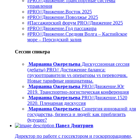
#PRO//Движение.Транспортные системы
управления
#PRO//Движение.Восток 2025
#PRO//Движение.Поволжье 2025
#Пассажирский форум PRO//Движение 2025
#PRO//Движение.Год пассажира
#PRO//Движение.Средняя Волга – Каспийское
море – Персидский залив
Сессии спикера
Марианна Ожерельева
Дискуссионная сессия
(дебаты) PRO// Достижение баланса:
грузоотправители vs операторы vs перевозчик.
Новые тарифные инициативы.
Марианна Ожерельева
PRO//Движение.Юг
2019. Транспортно-логистическая конференция
Марианна Ожерельева
PRO//Движение.1520
2020. Пленарная дискуссия
Марианна Ожерельева
Синергия инноваций для
государства, бизнеса и людей: как приблизить
будущее?
Павел Дмитриев
Директор по работе с госсектором и госкорпорациями,