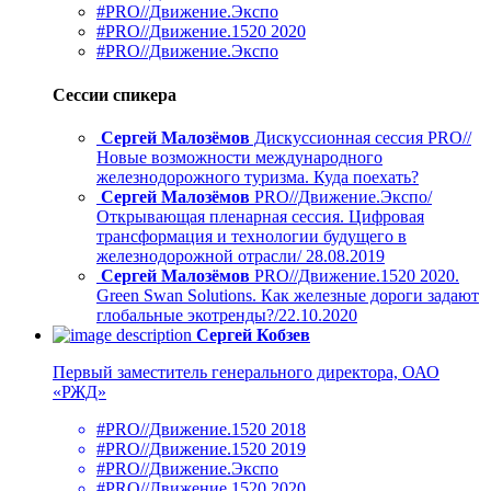
#PRO//Движение.Экспо
#PRO//Движение.1520 2020
#PRO//Движение.Экспо
Сессии спикера
Сергей Малозёмов
Дискуссионная сессия PRO//
Новые возможности международного
железнодорожного туризма. Куда поехать?
Сергей Малозёмов
PRO//Движение.Экспо/
Открывающая пленарная сессия. Цифровая
трансформация и технологии будущего в
железнодорожной отрасли/ 28.08.2019
Сергей Малозёмов
PRO//Движение.1520 2020.
Green Swan Solutions. Как железные дороги задают
глобальные экотренды?/22.10.2020
Сергей Кобзев
Первый заместитель генерального директора, ОАО
«РЖД»
#PRO//Движение.1520 2018
#PRO//Движение.1520 2019
#PRO//Движение.Экспо
#PRO//Движение.1520 2020