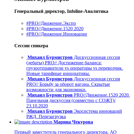
Генеральный директор, Infoline-Аналитика
#PRO//Движение.Экспо
#PRO//Движение.1520 2020
#PRO//Движение.Инновации
Сессии спикера
Михаил Бурмистров
Дискуссионная сессия
(дебаты) PRO// Достижение баланса:
грузоотправители vs операторы vs перевозчик.
Новые тарифные инициативы.
Михаил Бурмистров
Дискуссионная сессия
PRO// Борьбу за оборот вагона. Скрытые
возможности для экономики.
Михаил Бурмистров
PRO//Движение.1520 2020.
Панельная дискуссия (совместно с СОЖТ)/
23.10.2020
Михаил Бурмистров
Экосистема инноваций
РЖД. Перезагрузка
Марина Чекурова
Первый заместитель генерального директора, АО