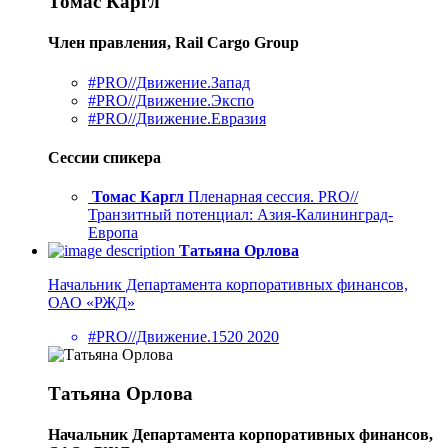
Томас Каргл
Член правления, Rail Cargo Group
#PRO//Движение.Запад
#PRO//Движение.Экспо
#PRO//Движение.Евразия
Сессии спикера
Томас Каргл
Пленарная сессия. PRO//
Транзитный потенциал: Азия-Калининград-
Европа
Татьяна Орлова
Начальник Департамента корпоративных финансов,
ОАО «РЖД»
#PRO//Движение.1520 2020
Татьяна Орлова
Начальник Департамента корпоративных финансов,