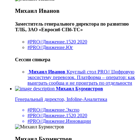
Михаил Иванов
Заместитель генерального директора по развитию
ТЛБ, ЗАО «Евросиб СПб-ТС»
#PRO//Движение.1520 2020
#PRO//Движение.Юг
Сессии спикера
Михаил Иванов
Круглый стол PRO// Цифровую
экосистему перевозок. Платформа – оператор: как
выиграть сообща и не проиграть по отдельности
Михаил Бурмистров
Генеральный директор, Infoline-Аналитика
#PRO//Движение.Экспо
#PRO//Движение.1520 2020
#PRO//Движение.Инновации
Михаил Бурмистров