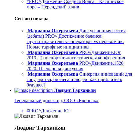
#PRO//Движение.Средняя Волга – Каспийское
море – Персидский залив
Сессии спикера
Марианна Ожерельева
Дискуссионная сессия
(дебаты) PRO// Достижение баланса:
грузоотправители vs операторы vs перевозчик.
Новые тарифные инициативы.
Марианна Ожерельева
PRO//Движение.Юг
2019. Транспортно-логистическая конференция
Марианна Ожерельева
PRO//Движение.1520
2020. Пленарная дискуссия
Марианна Ожерельева
Синергия инноваций для
государства, бизнеса и людей: как приблизить
будущее?
Людвиг Тарханьян
Генеральный директор, ООО «Европак»
#PRO//Движение.Юг
Людвиг Тарханьян