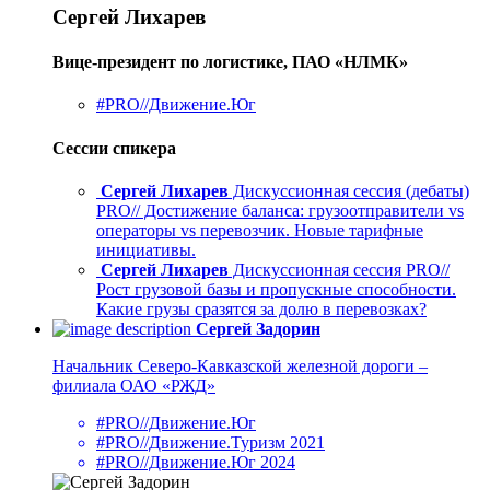
Сергей Лихарев
Вице-президент по логистике, ПАО «НЛМК»
#PRO//Движение.Юг
Сессии спикера
Сергей Лихарев
Дискуссионная сессия (дебаты)
PRO// Достижение баланса: грузоотправители vs
операторы vs перевозчик. Новые тарифные
инициативы.
Сергей Лихарев
Дискуссионная сессия PRO//
Рост грузовой базы и пропускные способности.
Какие грузы сразятся за долю в перевозках?
Сергей Задорин
Начальник Северо-Кавказской железной дороги –
филиала ОАО «РЖД»
#PRO//Движение.Юг
#PRO//Движение.Туризм 2021
#PRO//Движение.Юг 2024