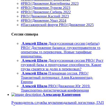
#PRO//Движение.Контейнеры 2023
#PRO//Движение.Туризм 2023
#PRO//Движение.Сибирь 2022
PRO//Движение.Каспий 2023
#PRO//Движение.Урал 2024
#Пассажирский форум PRO//Движение 2025
Сессии спикера
Алексей Шило
Дискуссионная сессия (дебаты)
PRO// Достижение баланса: грузоотправители vs
операторы vs перевозчик. Новые тарифные
инициативы.
Алексей Шило
Дискуссионная сессия PRO// Рост
грузовой базы и пропускные способности. Какие
грузы сразятся за долю в перевозках?
Алексей Шило
Пленарная сессия. PRO//
Транзитный потенциал: Азия-Калининград-
Европа
Алексей Шило
PRO//Движение.Юг 2019.
Транспортно-логистическая конференция
Александр Капитонов
Руководитель службы мультимодальной логистики, ГАП