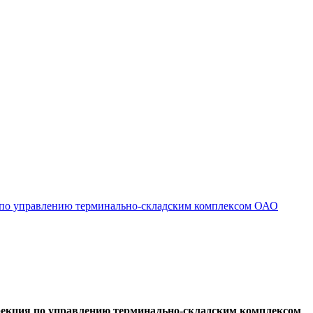
я по управлению терминально-складским комплексом ОАО
рекция по управлению терминально-складским комплексом