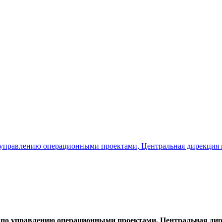
по управлению операционными проектами, Центральная дирекци
а по управлению операционными проектами, Центральная ди