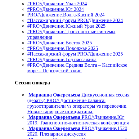
#PRO//Движение.Урал 2024
#PRO//Движение.Юг 2024
PRO//Движение.Волга-Каспий 2024
#Пассажирский форум PRO//Движение 2024
#PRO//Движение.Южный Урал 2025
#PRO//Движение.Транспортные системы
управления
#PRO//Движение.Восток 2025
#PRO//Движение.Поволжье 2025
#Пассажирский форум PRO//Движение 2025
#PRO//Движение.Год пассажира
#PRO//Движение.Средняя Волга – Каспийское
море – Персидский залив
Сессии спикера
Марианна Ожерельева
Дискуссионная сессия
(дебаты) PRO// Достижение баланса:
грузоотправители vs операторы vs перевозчик.
Новые тарифные инициативы.
Марианна Ожерельева
PRO//Движение.Юг
2019. Транспортно-логистическая конференция
Марианна Ожерельева
PRO//Движение.1520
2020. Пленарная дискуссия