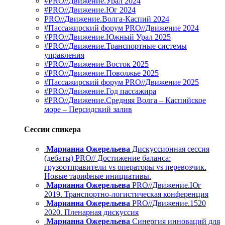
#PRO//Движение.Урал 2024
#PRO//Движение.Юг 2024
PRO//Движение.Волга-Каспий 2024
#Пассажирский форум PRO//Движение 2024
#PRO//Движение.Южный Урал 2025
#PRO//Движение.Транспортные системы
управления
#PRO//Движение.Восток 2025
#PRO//Движение.Поволжье 2025
#Пассажирский форум PRO//Движение 2025
#PRO//Движение.Год пассажира
#PRO//Движение.Средняя Волга – Каспийское
море – Персидский залив
Сессии спикера
Марианна Ожерельева
Дискуссионная сессия
(дебаты) PRO// Достижение баланса:
грузоотправители vs операторы vs перевозчик.
Новые тарифные инициативы.
Марианна Ожерельева
PRO//Движение.Юг
2019. Транспортно-логистическая конференция
Марианна Ожерельева
PRO//Движение.1520
2020. Пленарная дискуссия
Марианна Ожерельева
Синергия инноваций для