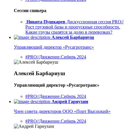
Сессии спикера
Никита Пушкарев
Дискуссионная сессия PRO//
Рост грузовой базы и пропускные способности.
Какие грузы сразятся за долю в перевозках?
Алексей Барбариуш
Управляющий директор «Русагротранс»
#PRO//Движение.Сибирь 2024
Алексей Барбариуш
Управляющий директор «Русагротранс»
#PRO//Движение.Сибирь 2024
Андрей Гарнухин
Член совета директоров ООО «Порт Высоцкий»
#PRO//Движение.Сибирь 2024