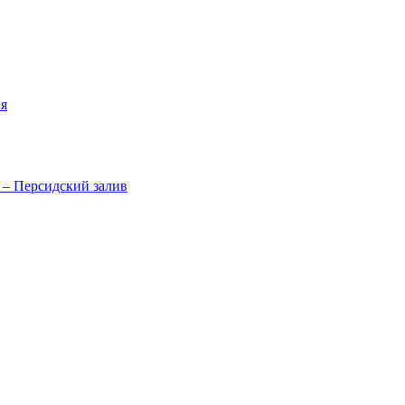
я
 – Персидский залив