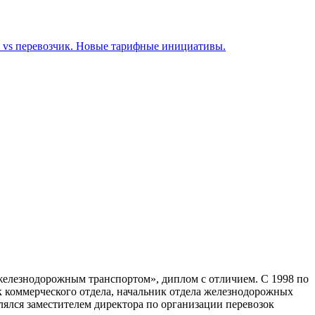
ы vs перевозчик. Новые тарифные инициативы.
железнодорожным транспортом», диплом с отличием. С 1998 по
ик коммерческого отдела, начальник отдела железнодорожных
лялся заместителем директора по организации перевозок