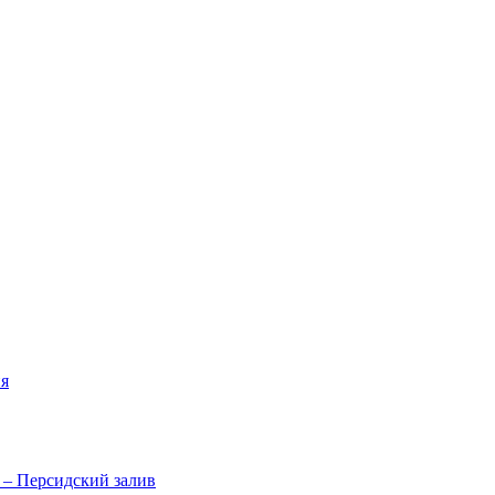
я
 – Персидский залив