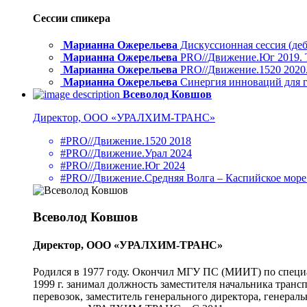
Сессии спикера
Марианна Ожерельева
Дискуссионная сессия (деб
Марианна Ожерельева
PRO//Движение.Юг 2019. 
Марианна Ожерельева
PRO//Движение.1520 2020.
Марианна Ожерельева
Синергия инноваций для го
Всеволод Ковшов
Директор, ООО «УРАЛХИМ-ТРАНС»
#PRO//Движение.1520 2018
#PRO//Движение.Урал 2024
#PRO//Движение.Юг 2024
#PRO//Движение.Средняя Волга – Каспийское море
Всеволод Ковшов
Директор, ООО «УРАЛХИМ-ТРАНС»
Родился в 1977 году. Окончил МГУ ПС (МИИТ) по специа
1999 г. занимал должность заместителя начальника транс
перевозок, заместитель генерального директора, генерал