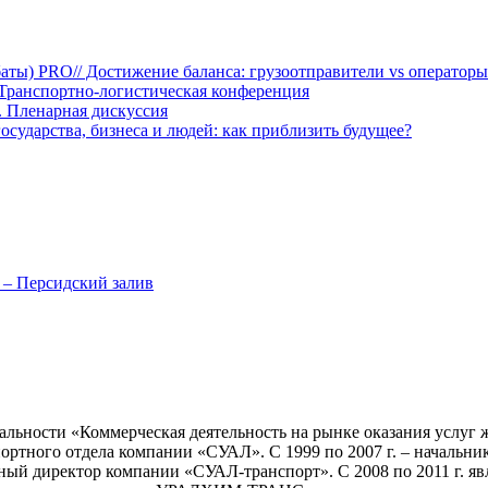
аты) PRO// Достижение баланса: грузоотправители vs оператор
Транспортно-логистическая конференция
 Пленарная дискуссия
сударства, бизнеса и людей: как приблизить будущее?
 – Персидский залив
льности «Коммерческая деятельность на рынке оказания услуг 
портного отдела компании «СУАЛ». С 1999 по 2007 г. – начальн
ьный директор компании «СУАЛ-транспорт». С 2008 по 2011 г. яв