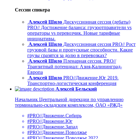
Сессии спикера
Алексей Шило
Дискуссионная сессия (дебаты)
PRO// Достижение баланса: грузоотправители vs
операторы vs перевозчик. Новые тарифные
инициативы.
Алексей Шило
Дискуссионная сессия PRO// Рост
грузовой базы и пропускные способности. Какие
грузы сразятся за долю в перевозках?
Алексей Шило
Пленарная сессия. PRO//
Транзитный потенциал: Азия-Калининград-
Европа
Алексей Шило
PRO//Движение.Юг 2019.
Транспортно-логистическая конференция
Алексей Бельский
Начальник Центральной дирекции по управлению
терминально-складским комплексом, ОАО «РЖД»
#PRO//Движение.Сибирь
#PRO//Движение.Юг
#PRO//Движение.Запад
#PRO//Движение.Поволжье
#PRO//Движение.Поволжье 2022