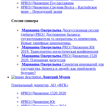
#PRO//Движение.Год пассажира
#PRO//Движение.Средняя Волга – Каспийское
море – Персидский залив
Сессии спикера
Марианна Ожерельева
Дискуссионная сессия
(дебаты) PRO// Достижение баланса:
грузоотправители vs операторы vs перевозчик.
Новые тарифные инициативы.
Марианна Ожерельева
PRO//Движение.Юг
2019. Транспортно-логистическая конференция
Марианна Ожерельева
PRO//Движение.1520
2020. Пленарная дискуссия
Марианна Ожерельева
Синергия инноваций для
государства, бизнеса и людей: как приблизить
будущее?
Дмитрий Мурев
Генеральный директор, АО «ФГК»
#PRO//Движение.1520 2020
#PRO//Движение.Юг
#PRO//Движение.Урал 2024