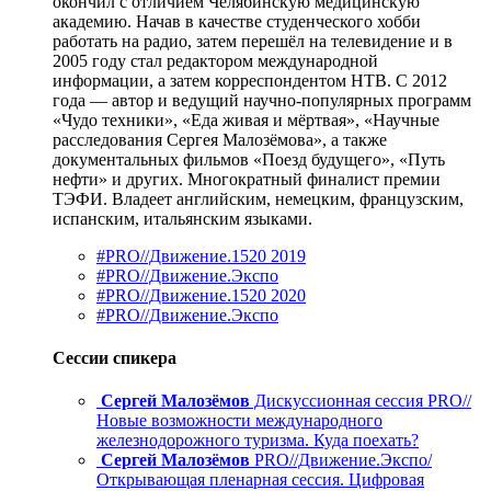
окончил с отличием Челябинскую медицинскую
академию. Начав в качестве студенческого хобби
работать на радио, затем перешёл на телевидение и в
2005 году стал редактором международной
информации, а затем корреспондентом НТВ. C 2012
года — автор и ведущий научно-популярных программ
«Чудо техники», «Еда живая и мёртвая», «Научные
расследования Сергея Малозёмова», а также
документальных фильмов «Поезд будущего», «Путь
нефти» и других. Многократный финалист премии
ТЭФИ. Владеет английским, немецким, французским,
испанским, итальянским языками.
#PRO//Движение.1520 2019
#PRO//Движение.Экспо
#PRO//Движение.1520 2020
#PRO//Движение.Экспо
Сессии спикера
Сергей Малозёмов
Дискуссионная сессия PRO//
Новые возможности международного
железнодорожного туризма. Куда поехать?
Сергей Малозёмов
PRO//Движение.Экспо/
Открывающая пленарная сессия. Цифровая