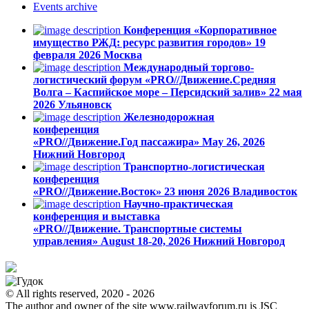
Events
archive
Конференция «Корпоративное
имущество РЖД: ресурс развития городов»
19
февраля 2026
Москва
Международный торгово-
логистический форум «PRO//Движение.Средняя
Волга – Каспийское море – Персидский залив»
22 мая
2026
Ульяновск
Железнодорожная
конференция
«PRO//Движение.Год пассажира»
May 26, 2026
Нижний Новгород
Транспортно-логистическая
конференция
«PRO//Движение.Восток»
23 июня 2026
Владивосток
Научно-практическая
конференция и выставка
«PRO//Движение. Транспортные системы
управления»
August 18-20, 2026
Нижний Новгород
© All rights reserved, 2020 - 2026
The author and owner of the site www.railwayforum.ru is JSC