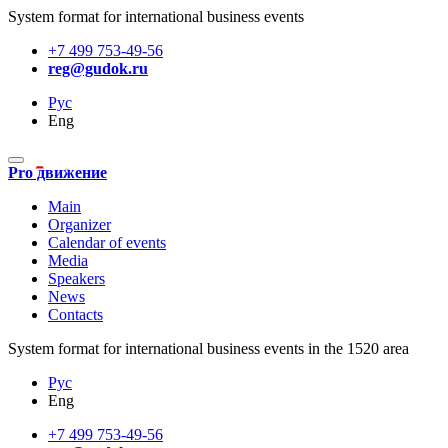
System format for international business events
+7 499 753-49-56
reg@gudok.ru
Рус
Eng
Pro движение
Main
Organizer
Calendar of events
Media
Speakers
News
Contacts
System format for international business events in the 1520 area
Рус
Eng
+7 499 753-49-56