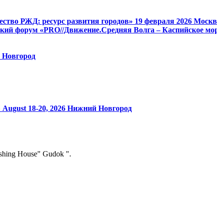
ство РЖД: ресурс развития городов»
19 февраля 2026
Москв
кий форум «PRO//Движение.Средняя Волга – Каспийское мор
 Новгород
»
August 18-20, 2026
Нижний Новгород
ishing House" Gudok ".