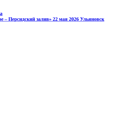
а
е – Персидский залив»
22 мая 2026
Ульяновск