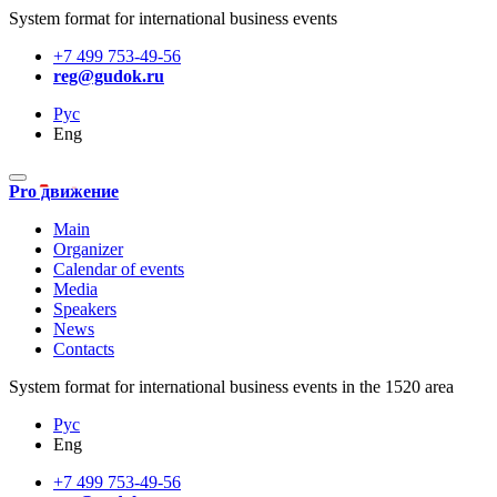
System format for international business events
+7 499 753-49-56
reg@gudok.ru
Рус
Eng
Pro движение
Main
Organizer
Calendar of events
Media
Speakers
News
Contacts
System format for international business events in the 1520 area
Рус
Eng
+7 499 753-49-56