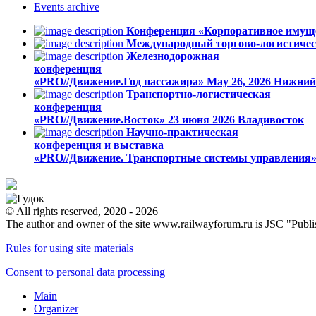
Events
archive
Конференция «Корпоративное имуще
Международный торгово-логистичес
Железнодорожная
конференция
«PRO//Движение.Год пассажира»
May 26, 2026
Нижний
Транспортно-логистическая
конференция
«PRO//Движение.Восток»
23 июня 2026
Владивосток
Научно-практическая
конференция и выставка
«PRO//Движение. Транспортные системы управления
© All rights reserved, 2020 - 2026
The author and owner of the site www.railwayforum.ru is JSC "Publ
Rules for using site materials
Consent to personal data processing
Main
Organizer