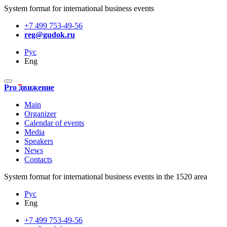
System format for international business events
+7 499 753-49-56
reg@gudok.ru
Рус
Eng
Pro движение
Main
Organizer
Calendar of events
Media
Speakers
News
Contacts
System format for international business events in the 1520 area
Рус
Eng
+7 499 753-49-56