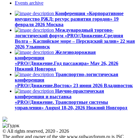
Events
archive
Конференция «Корпоративное
имущество РЖД: ресурс развития городов»
19
февраля 2026
Москва
Международный торгово-
логистический форум «PRO//Движение.Средняя
Волга – Каспийское море – Персидский залив»
22 мая
2026
Ульяновск
Железнодорожная
конференция
«PRO//Движение.Год пассажира»
May 26, 2026
Нижний Новгород
Транспортно-логистическая
конференция
«PRO//Движение.Восток»
23 июня 2026
Владивосток
Научно-практическая
конференция и выставка
«PRO//Движение. Транспортные системы
управления»
August 18-20, 2026
Нижний Новгород
© All rights reserved, 2020 - 2026
The author and owner of the site www.railwayforum.ru is JSC