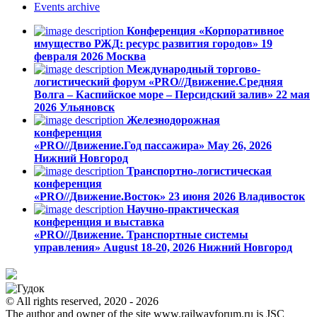
Events
archive
Конференция «Корпоративное
имущество РЖД: ресурс развития городов»
19
февраля 2026
Москва
Международный торгово-
логистический форум «PRO//Движение.Средняя
Волга – Каспийское море – Персидский залив»
22 мая
2026
Ульяновск
Железнодорожная
конференция
«PRO//Движение.Год пассажира»
May 26, 2026
Нижний Новгород
Транспортно-логистическая
конференция
«PRO//Движение.Восток»
23 июня 2026
Владивосток
Научно-практическая
конференция и выставка
«PRO//Движение. Транспортные системы
управления»
August 18-20, 2026
Нижний Новгород
© All rights reserved, 2020 - 2026
The author and owner of the site www.railwayforum.ru is JSC