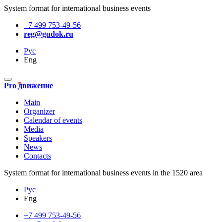
System format for international business events
+7 499 753-49-56
reg@gudok.ru
Рус
Eng
Pro движение
Main
Organizer
Calendar of events
Media
Speakers
News
Contacts
System format for international business events in the 1520 area
Рус
Eng
+7 499 753-49-56