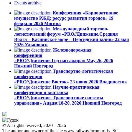
Events
archive
Конференция «Корпоративное
имущество РЖД: ресурс развития городов»
19
февраля 2026
Москва
Международный торгово-
логистический форум «PRO//Движение.Средняя
Волга – Каспийское море – Персидский залив»
22 мая
2026
Ульяновск
Железнодорожная
конференция
«PRO//Движение.Год пассажира»
May 26, 2026
Нижний Новгород
Транспортно-логистическая
конференция
«PRO//Движение.Восток»
23 июня 2026
Владивосток
Научно-практическая
конференция и выставка
«PRO//Движение. Транспортные системы
управления»
August 18-20, 2026
Нижний Новгород
© All rights reserved, 2020 - 2026
The author and owner of the site www.railwayforum.ru is JSC