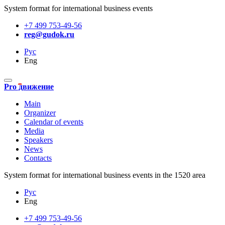
System format for international business events
+7 499 753-49-56
reg@gudok.ru
Рус
Eng
Pro движение
Main
Organizer
Calendar of events
Media
Speakers
News
Contacts
System format for international business events in the 1520 area
Рус
Eng
+7 499 753-49-56