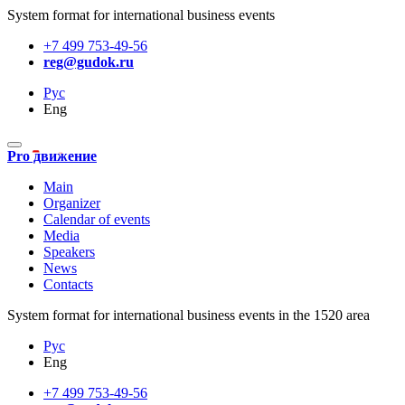
System format for international business events
+7 499 753-49-56
reg@gudok.ru
Рус
Eng
Pro движение
Main
Organizer
Calendar of events
Media
Speakers
News
Contacts
System format for international business events in the 1520 area
Рус
Eng
+7 499 753-49-56