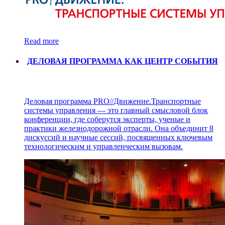
Read more
ДЕЛОВАЯ ПРОГРАММА КАК ЦЕНТР СОБЫТИЯ
Деловая программа PRO//Движение.Транспортные
системы управления — это главный смысловой блок
конференции, где соберутся эксперты, ученые и
практики железнодорожной отрасли. Она объединит 8
дискуссий и научные сессий, посвященных ключевым
технологическим и управленческим вызовам.