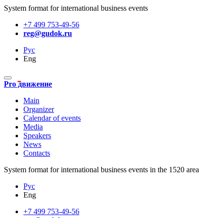
System format for international business events
+7 499 753-49-56
reg@gudok.ru
Рус
Eng
Pro движение
Main
Organizer
Calendar of events
Media
Speakers
News
Contacts
System format for international business events in the 1520 area
Рус
Eng
+7 499 753-49-56