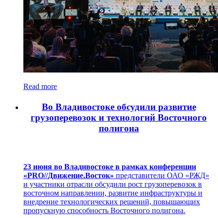
Read more
Во Владивостоке обсудили развитие
грузоперевозок и технологий Восточного
полигона
23 июня во Владивостоке в рамках конференции
«PRO//Движение.Восток»
представители ОАО «РЖД»
и участники отрасли обсудили рост грузоперевозок в
восточном направлении, развитие инфраструктуры и
внедрение технологических решений, повышающих
пропускную способность Восточного полигона.