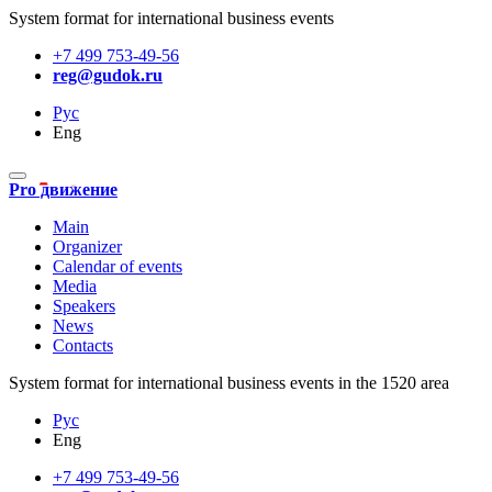
System format for international business events
+7 499 753-49-56
reg@gudok.ru
Рус
Eng
Pro движение
Main
Organizer
Calendar of events
Media
Speakers
News
Contacts
System format for international business events in the 1520 area
Рус
Eng
+7 499 753-49-56