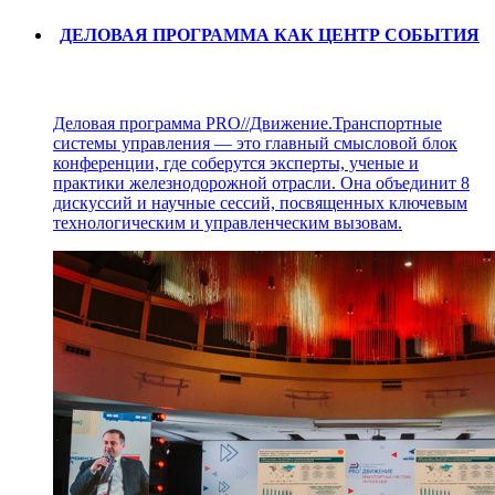
ДЕЛОВАЯ ПРОГРАММА КАК ЦЕНТР СОБЫТИЯ
Деловая программа PRO//Движение.Транспортные
системы управления — это главный смысловой блок
конференции, где соберутся эксперты, ученые и
практики железнодорожной отрасли. Она объединит 8
дискуссий и научные сессий, посвященных ключевым
технологическим и управленческим вызовам.