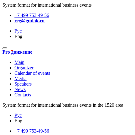
System format for international business events
+7 499 753-49-56
reg@gudok.ru
Рус
Eng
Pro движение
Main
Organizer
Calendar of events
Media
Speakers
News
Contacts
System format for international business events in the 1520 area
Рус
Eng
+7 499 753-49-56