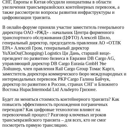
СНГ, Европы и Китая обсудили инициативы в области
увеличения трансъевразийских контейнерных перевозок, а
также рассмотрели вопросы развития инфраструктуры и
цифровизации транзита.
В онлайн-форуме приняли участие заместитель генерального
директора ОАО «РЖД» - начальник Центра фирменного
транспортного обслуживания (ЦФТО) Алексей Шило,
генеральный директор, председатель правления АО «ОТЛК
ЕРА» Алексей Гром, генеральный директор
YuXinOu(Chongqing) Logistics Ци Дань, старший вице-
президент по развитию бизнеса в Евразии DB Cargo AG,
управляющий директор DB Cargo Eurasia GmbH Уве
Лойшнер, член правления Rail Cargo Group Томас Каргл,
заместитель директора коммерческого бюро международных и
интермодальных перевозок PKP Cargo Галина Байчук,
директор по развитию в России, странах СНГ и Ближнего
Востока HupacIntermodal Ltd Альберто Гризоне.
Будет ли меняться стоимость контейнерного транзита? Как
повысить эффективность прохождения пограничных
переходов? Как цифровые технологии влияют на
перевозочный процесс? Разговор ключевых игроков
трансъевразийского транзита – для всех, кто не смог
посмотреть прямую трансляцию.