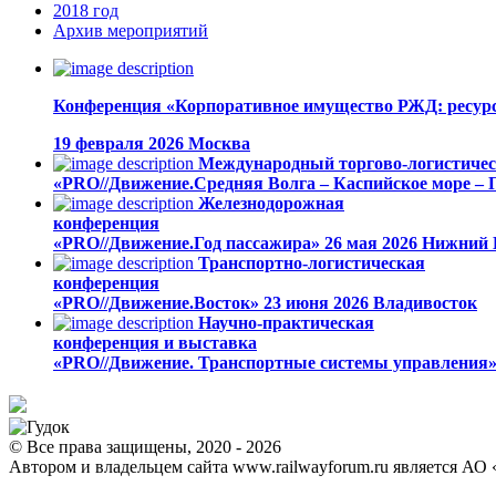
2018
год
Архив
мероприятий
Конференция «Корпоративное имущество РЖД: ресурс
19 февраля 2026
Москва
Международный торгово-логистиче
«PRO//Движение.Средняя Волга – Каспийское море – 
Железнодорожная
конференция
«PRO//Движение.Год пассажира»
26 мая 2026
Нижний 
Транспортно-логистическая
конференция
«PRO//Движение.Восток»
23 июня 2026
Владивосток
Научно-практическая
конференция и выставка
«PRO//Движение. Транспортные системы управления
© Все права защищены, 2020 - 2026
Автором и владельцем сайта www.railwayforum.ru является АО 