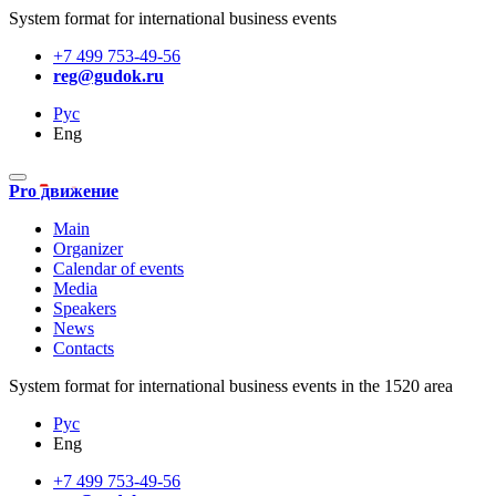
System format for international business events
+7 499 753-49-56
reg@gudok.ru
Рус
Eng
Pro движение
Main
Organizer
Calendar of events
Media
Speakers
News
Contacts
System format for international business events in the 1520 area
Рус
Eng
+7 499 753-49-56