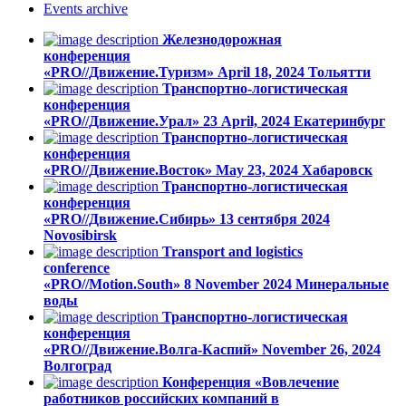
Events
archive
Железнодорожная
конференция
«PRO//Движение.Туризм»
April 18, 2024
Тольятти
Транспортно-логистическая
конференция
«PRO//Движение.Урал»
23 April, 2024
Екатеринбург
Транспортно-логистическая
конференция
«PRO//Движение.Восток»
May 23, 2024
Хабаровск
Транспортно-логистическая
конференция
«PRO//Движение.Сибирь»
13 сентября 2024
Novosibirsk
Transport and logistics
conference
«PRO//Motion.South»
8 November 2024
Минеральные
воды
Транспортно-логистическая
конференция
«PRO//Движение.Волга-Каспий»
November 26, 2024
Волгоград
Конференция «Вовлечение
работников российских компаний в