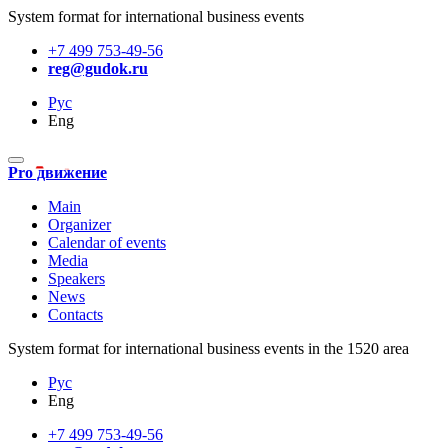
System format for international business events
+7 499 753-49-56
reg@gudok.ru
Рус
Eng
Pro движение
Main
Organizer
Calendar of events
Media
Speakers
News
Contacts
System format for international business events in the 1520 area
Рус
Eng
+7 499 753-49-56