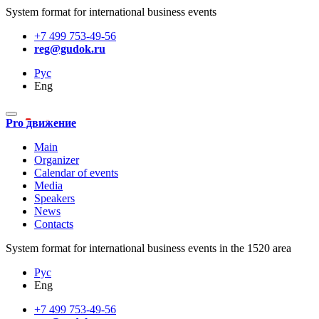
System format for international business events
+7 499 753-49-56
reg@gudok.ru
Рус
Eng
Pro движение
Main
Organizer
Calendar of events
Media
Speakers
News
Contacts
System format for international business events in the 1520 area
Рус
Eng
+7 499 753-49-56