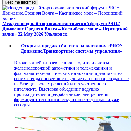
Keep me informed
Международный торгово-логистический форум «PRO//
Движение.Средняя Волга – Каспийское море – Персидский
залив»
22 May 2026
Ульяновск
Открыта продажа билетов на выставку «PRO//
Движение.Транспортные системы управления»
В ходе 3 дней ключевые производители систем
железнодорожной автоматики и телемеханики и
флагманы технологических инноваций представят на
своих стендах новейшие научные разработки, созданные
на базе цифровых решений и искусственного
интеллекта. Выставка объединит ведущих
производителей и разработчиков, чьи решения
формируют технологическую повестку отрасли уже
сегодня.