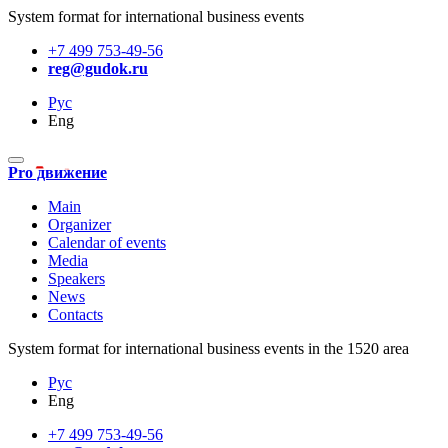
System format for international business events
+7 499 753-49-56
reg@gudok.ru
Рус
Eng
Pro движение
Main
Organizer
Calendar of events
Media
Speakers
News
Contacts
System format for international business events in the 1520 area
Рус
Eng
+7 499 753-49-56