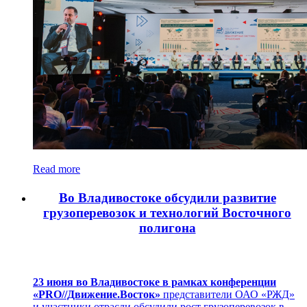
Read more
Во Владивостоке обсудили развитие
грузоперевозок и технологий Восточного
полигона
23 июня во Владивостоке в рамках конференции
«PRO//Движение.Восток»
представители ОАО «РЖД»
и участники отрасли обсудили рост грузоперевозок в