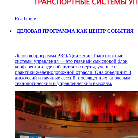
Read more
ДЕЛОВАЯ ПРОГРАММА КАК ЦЕНТР СОБЫТИЯ
Деловая программа PRO//Движение.Транспортные
системы управления — это главный смысловой блок
конференции, где соберутся эксперты, ученые и
практики железнодорожной отрасли. Она объединит 8
дискуссий и научные сессий, посвященных ключевым
технологическим и управленческим вызовам.