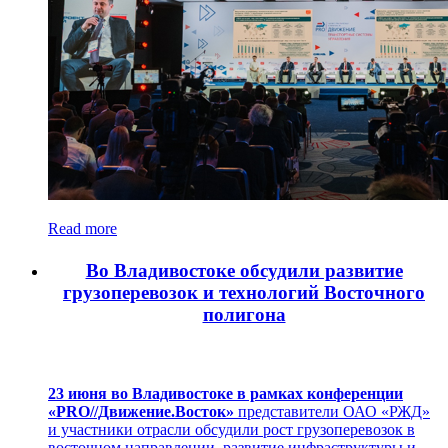
Read more
Во Владивостоке обсудили развитие
грузоперевозок и технологий Восточного
полигона
23 июня во Владивостоке в рамках конференции
«PRO//Движение.Восток»
представители ОАО «РЖД»
и участники отрасли обсудили рост грузоперевозок в
восточном направлении, развитие инфраструктуры и