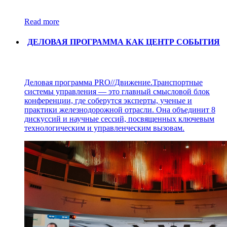
Read more
ДЕЛОВАЯ ПРОГРАММА КАК ЦЕНТР СОБЫТИЯ
Деловая программа PRO//Движение.Транспортные
системы управления — это главный смысловой блок
конференции, где соберутся эксперты, ученые и
практики железнодорожной отрасли. Она объединит 8
дискуссий и научные сессий, посвященных ключевым
технологическим и управленческим вызовам.