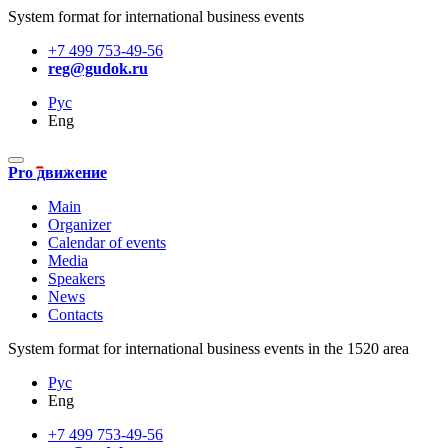
System format for international business events
+7 499 753-49-56
reg@gudok.ru
Рус
Eng
Pro движение
Main
Organizer
Calendar of events
Media
Speakers
News
Contacts
System format for international business events in the 1520 area
Рус
Eng
+7 499 753-49-56