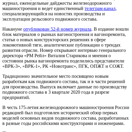
журнал, еженедельные дайджесты железнодорожного
машиностроения и ведет единственный
телеграм-канал
,
специализирующийся на новостях производства и
эксплуатации рельсового подвижного состава.
Накануне
опубликован 52-й номер журнала
. В издание вошли
блок материалов о рынках вагоностроения и вагоноремонта,
статьи о новых конструкторских решениях в сфере
локомотивной тяги, аналитические публикации о трендах
развития отрасли. Номер открывают интервью генерального
директора «РМ Рейл» Виталия Старикова и мнения о
состоянии рынка вагоноремонта поделились представители
«ВРК-3», «ВРК-1», РК «Новотранс», ПГК, ОПЖТ и СОЖТ.
Традиционно значительное место посвящено новым
разработкам как подвижного состава, так и в части решений
для производства. Выпуск включает данные по производству
подвижного состава в 3 квартале 2020 года в разрезе
предприятий.
В честь 175-летия железнодорожного машиностроения России
редакцией был подготовлен исторический обзор первых
моделей основных видов подвижного состава, разработанных
в разные годы российскими конструкторами и инженерами.