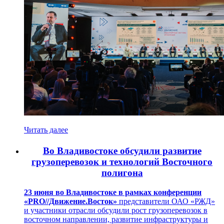
Читать далее
Во Владивостоке обсудили развитие
грузоперевозок и технологий Восточного
полигона
23 июня во Владивостоке в рамках конференции
«PRO//Движение.Восток»
представители ОАО «РЖД»
и участники отрасли обсудили рост грузоперевозок в
восточном направлении, развитие инфраструктуры и