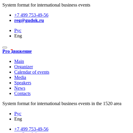
System format for international business events
+7 499 753-49-56
reg@gudok.ru
Рус
Eng
Pro движение
Main
Organizer
Calendar of events
Media
Speakers
News
Contacts
System format for international business events in the 1520 area
Рус
Eng
+7 499 753-49-56