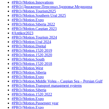
#PRO//Motion.Innovations
#PRO//Движение.Персонал.Здоровье.Медицина
#PRO//Motion.Tourism2025
#PRO//Motion.Southern Ural 2025
#PRO//Motion.Expo
#PRO//Motion.Siberia 2022
#PRO//Motion.Caspian 2023
#Antikor2023
#PRO//Motion.Tourism 2024
#PRO//Motion.Ural 2024
#PRO//Motion.Digital
#PRO//Motion.1520 2019
#PRO//Motion.1520 2020
#PRO//Motion.South
#PRO//Motion.1520 2018
#PRO//Motion.West
#PRO//Motion.Siberia
#PRO//Motion.Expo
#PRO//Motion.Middle Volga – Caspian Sea – Persian Gulf
#PRO//Motion.Transport managment systems
#PRO//Motion.Siberia
#PRO//Motion.1520 2022
#PRO//Motion.Expo
#PRO//Motion.Passenger year
#PRO//Motion.Expo