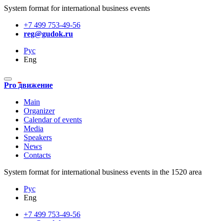
System format for international business events
+7 499 753-49-56
reg@gudok.ru
Рус
Eng
Pro движение
Main
Organizer
Calendar of events
Media
Speakers
News
Contacts
System format for international business events in the 1520 area
Рус
Eng
+7 499 753-49-56