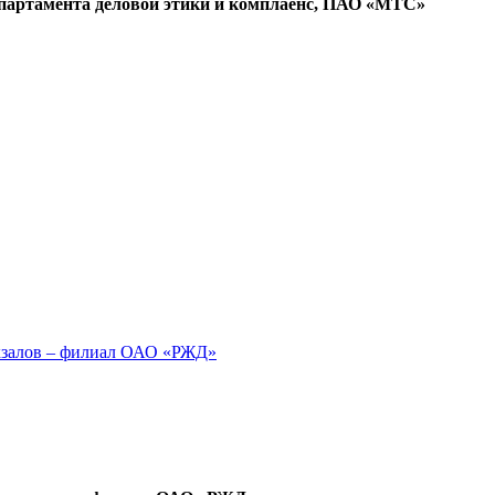
епартамента деловой этики и комплаенс, ПАО «МТС»
кзалов – филиал ОАО «РЖД»