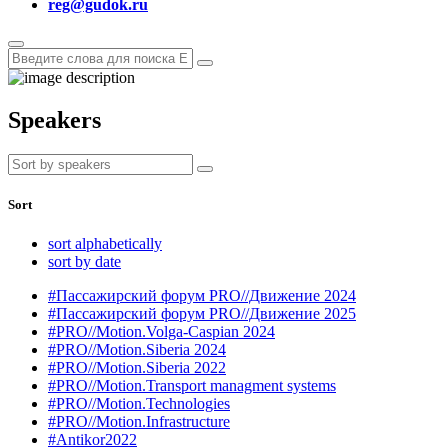
reg@gudok.ru
Speakers
Sort
sort alphabetically
sort by date
#Пассажирский форум PRO//Движение 2024
#Пассажирский форум PRO//Движение 2025
#PRO//Motion.Volga-Caspian 2024
#PRO//Motion.Siberia 2024
#PRO//Motion.Siberia 2022
#PRO//Motion.Transport managment systems
#PRO//Motion.Technologies
#PRO//Motion.Infrastructure
#Antikor2022