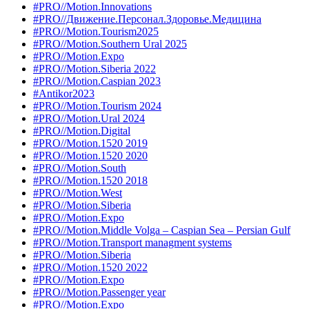
#PRO//Motion.Innovations
#PRO//Движение.Персонал.Здоровье.Медицина
#PRO//Motion.Tourism2025
#PRO//Motion.Southern Ural 2025
#PRO//Motion.Expo
#PRO//Motion.Siberia 2022
#PRO//Motion.Caspian 2023
#Antikor2023
#PRO//Motion.Tourism 2024
#PRO//Motion.Ural 2024
#PRO//Motion.Digital
#PRO//Motion.1520 2019
#PRO//Motion.1520 2020
#PRO//Motion.South
#PRO//Motion.1520 2018
#PRO//Motion.West
#PRO//Motion.Siberia
#PRO//Motion.Expo
#PRO//Motion.Middle Volga – Caspian Sea – Persian Gulf
#PRO//Motion.Transport managment systems
#PRO//Motion.Siberia
#PRO//Motion.1520 2022
#PRO//Motion.Expo
#PRO//Motion.Passenger year
#PRO//Motion.Expo