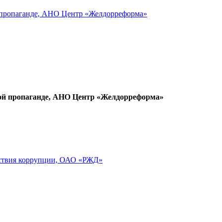
 пропаганде, АНО Центр «Желдорреформа»
ой пропаганде, АНО Центр «Желдорреформа»
йствия коррупции, ОАО «РЖД»