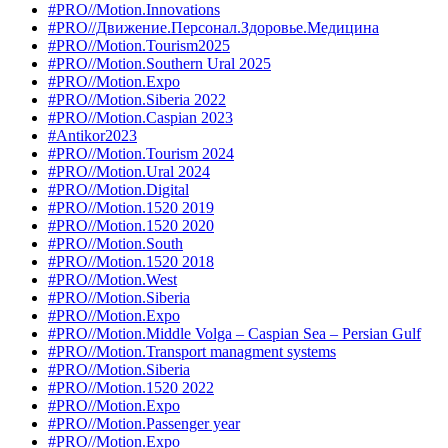
#PRO//Motion.Innovations
#PRO//Движение.Персонал.Здоровье.Медицина
#PRO//Motion.Tourism2025
#PRO//Motion.Southern Ural 2025
#PRO//Motion.Expo
#PRO//Motion.Siberia 2022
#PRO//Motion.Caspian 2023
#Antikor2023
#PRO//Motion.Tourism 2024
#PRO//Motion.Ural 2024
#PRO//Motion.Digital
#PRO//Motion.1520 2019
#PRO//Motion.1520 2020
#PRO//Motion.South
#PRO//Motion.1520 2018
#PRO//Motion.West
#PRO//Motion.Siberia
#PRO//Motion.Expo
#PRO//Motion.Middle Volga – Caspian Sea – Persian Gulf
#PRO//Motion.Transport managment systems
#PRO//Motion.Siberia
#PRO//Motion.1520 2022
#PRO//Motion.Expo
#PRO//Motion.Passenger year
#PRO//Motion.Expo