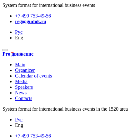
System format for international business events
+7 499 753-49-56
reg@gudok.ru
Рус
Eng
Pro движение
Main
Organizer
Calendar of events
Media
Speakers
News
Contacts
System format for international business events in the 1520 area
Рус
Eng
+7 499 753-49-56