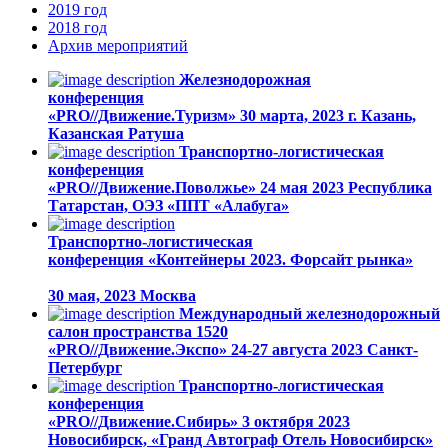
2019
год
2018
год
Архив
мероприятий
Железнодорожная
конференция
«PRO//Движение.Туризм»
30 марта, 2023
г. Казань,
Казанская Ратуша
Транспортно-логистическая
конференция
«PRO//Движение.Поволжье»
24 мая 2023
Республика
Татарстан, ОЭЗ «ППТ «Алабуга»
Транспортно-логистическая
конференция «Контейнеры 2023. Форсайт рынка»
30 мая, 2023
Москва
Международный железнодорожный
салон пространства 1520
«PRO//Движение.Экспо»
24-27 августа 2023
Санкт-
Петербург
Транспортно-логистическая
конференция
«PRO//Движение.Сибирь»
3 октября 2023
Новосибирск, «Гранд Автограф Отель Новосибирск»