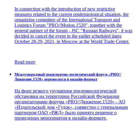
In connection with the introduction of new restrictive
measures related to the current epidemiological situation, the
organizing committee of the International Transport and
Logistics Forum "PRO//Motion.1520", together with the
general partner of the forum - JSC "Russian Railways", it was
decided to cancel the event in the earlier scheduled dates
October 28-29, 2021, in Moscow at the World Trade Center.
Read more
Международный транспортно-логистический форум «PRO//
Движение.1520» переносится в онлайн-формат
На фоне резкого ухудшения эпидемиологической
обстановки на территории Российской Федерации
организаторами форума «PRO//Движение.1520» - АО
«Издательский дом «Гудок», совместно с генеральным
партнером ОАО «РЖД» было принято решение о
проведении мероприятия в онлайн-формате.