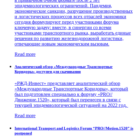
в привычном очном формате после 2 лет
эпидемиологических ограничений. Пандемия,
экономические санкции, разрушение производственных
и логистических процессов всех отраслей экономики
сегодня формулируют перед участниками форума
ключевую задачу: вместе, в синергии со всеми
участниками транспортного рынка, выработать единые
решения по развитию железнодорожной логистики,
отвечающие новым экономическим вызовам.
Read more
Аналитический обзор «Международные Транспортные
Коридоры» доступен для скачивания
«РЖД-Инвест» представляет аналитический обзор
«Международные Транспортные Коридоры», который
был подготовлен специально к форуму «PRO//
Движение.1520», который был перенесен в связи с
текущей эпидемиологической ситуацией на 2022 год.
Read more
International Transport and Logistics Forum “PRO//Motion.1520” is
postponed