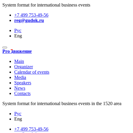
System format for international business events
+7 499 753-49-56
reg@gudok.ru
Рус
Eng
Pro движение
Main
Organizer
Calendar of events
Media
Speakers
News
Contacts
System format for international business events in the 1520 area
Рус
Eng
+7 499 753-49-56