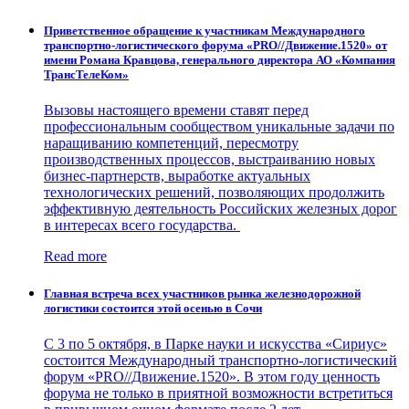
Приветственное обращение к участникам Международного
транспортно-логистического форума «PRO//Движение.1520» от
имени Романа Кравцова, генерального директора АО «Компания
ТрансТелеКом»
Вызовы настоящего времени ставят перед
профессиональным сообществом уникальные задачи по
наращиванию компетенций, пересмотру
производственных процессов, выстраиванию новых
бизнес-партнерств, выработке актуальных
технологических решений, позволяющих продолжить
эффективную деятельность Российских железных дорог
в интересах всего государства.
Read more
Главная встреча всех участников рынка железнодорожной
логистики состоится этой осенью в Сочи
С 3 по 5 октября, в Парке науки и искусства «Сириус»
состоится Международный транспортно-логистический
форум «PRO//Движение.1520». В этом году ценность
форума не только в приятной возможности встретиться