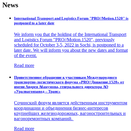
News
International Transport and Logistics Forum "PRO//Motion.1520" is
postponed to a later date
We inform you that the holding of the International Transport
and Logistics Forum "PRO//Motion.1520", previously
scheduled for October 3-5, 2022 in Sochi, is postponed to a
later date. We will inform you about the new dates and format
of the event.
Read more
Приветственное обращение к участникам Международного
транспортно-логистического форума «PRO//Движение.1520» от
имени Андрея Абакумова, генерального директора АО
«Уралвагонзавод – Транс»
Сочинский форум является действенным инструментом
координации и объединения бизнес-интересов
крупнейших железнодорожных, вагоностроительных и
вагоноремонтных компаний.
Read more