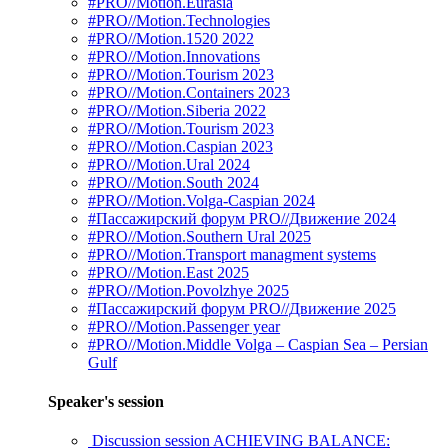
#PRO//Motion.Eurasia
#PRO//Motion.Technologies
#PRO//Motion.1520 2022
#PRO//Motion.Innovations
#PRO//Motion.Tourism 2023
#PRO//Motion.Containers 2023
#PRO//Motion.Siberia 2022
#PRO//Motion.Tourism 2023
#PRO//Motion.Caspian 2023
#PRO//Motion.Ural 2024
#PRO//Motion.South 2024
#PRO//Motion.Volga-Caspian 2024
#Пассажирский форум PRO//Движение 2024
#PRO//Motion.Southern Ural 2025
#PRO//Motion.Transport managment systems
#PRO//Motion.East 2025
#PRO//Motion.Povolzhye 2025
#Пассажирский форум PRO//Движение 2025
#PRO//Motion.Passenger year
#PRO//Motion.Middle Volga – Caspian Sea – Persian
Gulf
Speaker's session
Discussion session ACHIEVING BALANCE: