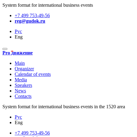
System format for international business events
+7 499 753-49-56
reg@gudok.ru
Рус
Eng
Pro движение
Main
Organizer
Calendar of events
Media
Speakers
News
Contacts
System format for international business events in the 1520 area
Рус
Eng
+7 499 753-49-56