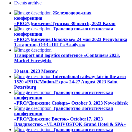
Events
archive
Железнодорожная
конференция
«PRO//Движение.Туризм»
30 march, 2023
Kazan
Транспортно-логистическая
конференция
«PRO//Движение.Поволжье»
24 мая 2023
Республика
Татарстан, ОЭЗ «ППТ «Алабуга»
Transport and logistics conference «Containers 2023.
Market Foresight»
30 мая, 2023
Moscow
International railway fair in the area
1520 «PRO//Motion.Expo»
24-27 August 2023
Saint
Petersburg
Транспортно-логистическая
конференция
«PRO//Движение.Сибирь»
October 3, 2023
Novosibirsk
Транспортно-логистическая
конференция
«PRO//Движение.Восток»
October17. 2023
Владивосток, «VLADIVOSTOK Grand Hotel & SPA»
Транспортно-логистическая