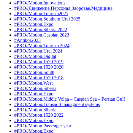
#PRO//Motion.Innovations
#PRO//Движение.Персонал.Здоровье.Медицина
#PRO//Motion.Tourism2025
#PRO//Motion.Southern Ural 2025
#PRO//Motion.Expo
#PRO//Motion.Siberia 2022
#PRO//Motion.Caspian 2023
#Antikor2023
#PRO//Motion.Tourism 2024
#PRO//Motion.Ural 2024
#PRO//Motion.Digital
#PRO//Motion.1520 2019
#PRO//Motion.1520 2020
#PRO//Motion.South
#PRO//Motion.1520 2018
#PRO//Motion.West
#PRO//Motion.Siberia
#PRO//Motion.Expo
#PRO//Motion.Middle Volga – Caspian Sea – Persian Gulf
#PRO//Motion.Transport managment systems
#PRO//Motion.Siberia
#PRO//Motion.1520 2022
#PRO//Motion.Expo
#PRO//Motion.Passenger year
#PRO//Motion.Expo