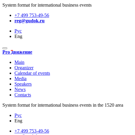
System format for international business events
+7 499 753-49-56
reg@gudok.ru
Рус
Eng
Pro движение
Main
Organizer
Calendar of events
Media
Speakers
News
Contacts
System format for international business events in the 1520 area
Рус
Eng
+7 499 753-49-56