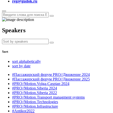
reg@gudok.ru
Speakers
Sort
sort alphabetically
sort by date
#Пассажирский форум PRO//Движение 2024
#Пассажирский форум PRO//Движение 2025
#PRO//Motion.Volga-Caspian 2024
#PRO//Motion.Siberia 2024
#PRO//Motion.Siberia 2022
#PRO//Motion.Transport managment systems
#PRO//Motion.Technologies
#PRO//Motion.Infrastructure
#Antikor2022