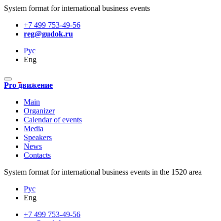
System format for international business events
+7 499 753-49-56
reg@gudok.ru
Рус
Eng
Pro движение
Main
Organizer
Calendar of events
Media
Speakers
News
Contacts
System format for international business events in the 1520 area
Рус
Eng
+7 499 753-49-56