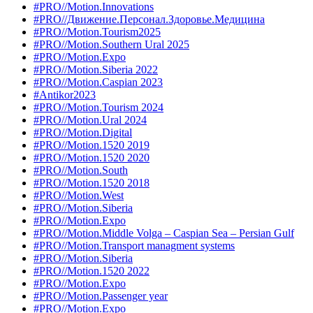
#PRO//Motion.Innovations
#PRO//Движение.Персонал.Здоровье.Медицина
#PRO//Motion.Tourism2025
#PRO//Motion.Southern Ural 2025
#PRO//Motion.Expo
#PRO//Motion.Siberia 2022
#PRO//Motion.Caspian 2023
#Antikor2023
#PRO//Motion.Tourism 2024
#PRO//Motion.Ural 2024
#PRO//Motion.Digital
#PRO//Motion.1520 2019
#PRO//Motion.1520 2020
#PRO//Motion.South
#PRO//Motion.1520 2018
#PRO//Motion.West
#PRO//Motion.Siberia
#PRO//Motion.Expo
#PRO//Motion.Middle Volga – Caspian Sea – Persian Gulf
#PRO//Motion.Transport managment systems
#PRO//Motion.Siberia
#PRO//Motion.1520 2022
#PRO//Motion.Expo
#PRO//Motion.Passenger year
#PRO//Motion.Expo